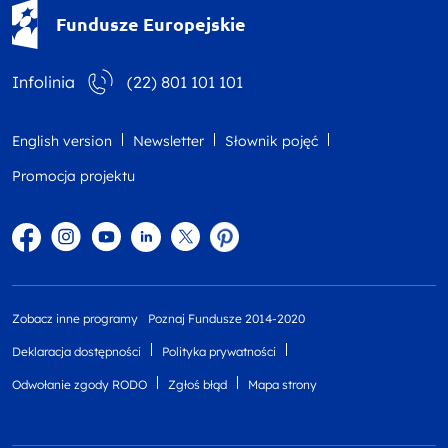
Fundusze Europejskie - logotyp
Fundusze Europejskie
Infolinia
(22) 801 101 101
English version
Newsletter
Słownik pojęć
Promocja projektu
Facebook
Instagram
YouTube
Linkedin
twitter
Pinterest
Zobacz inne programy
Poznaj Fundusze 2014-2020
Deklaracja dostępności
Polityka prywatności
Odwołanie zgody RODO
Zgłoś błąd
Mapa strony