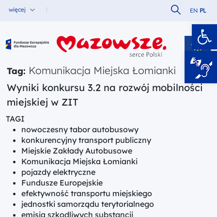
Szukaj w serw
więcej
EN
PL
Ot
Fundusze Europejskie dla Mazowsza
Komunikacja Miejska Łomianki
Tag:
Wyniki konkursu 3.2 na rozwój mobilności
miejskiej w ZIT
TAGI
nowoczesny tabor autobusowy
konkurencyjny transport publiczny
Miejskie Zakłady Autobusowe
Komunikacja Miejska Łomianki
pojazdy elektryczne
Fundusze Europejskie
efektywność transportu miejskiego
jednostki samorządu terytorialnego
emisja szkodliwych substancji