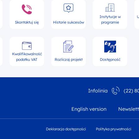
Instytucje w
U
Skontaktuj się
Historie sukcesów
programie
Kwalifikowalność
podatku VAT
Rozliczaj projekt
Dostępność
Infolinia
(22) 8
English version
Newslett
Deklaracja dostępności
Polityka prywatności