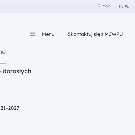
Moje
EN
PL
Moje
z nam
Menu
Skontaktuj się z MJWPU
sza
ne
b dorosłych
021–2027