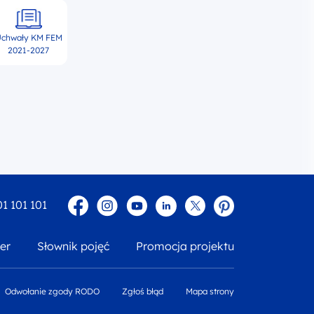
chwały KM FEM
2021-2027
Facebook
Instagram
YouTube
Linkedin
twitter
Pinterest
01 101 101
er
Słownik pojęć
Promocja projektu
Odwołanie zgody RODO
Zgłoś błąd
Mapa strony