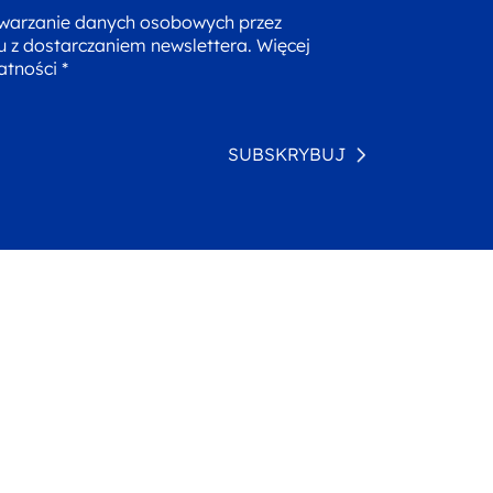
warzanie danych osobowych przez
u z dostarczaniem newslettera. Więcej
atności *
SUBSKRYBUJ