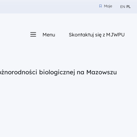
Moje
EN
PL
Moje
z nam
Menu
Skontaktuj się z MJWPU
sza
różnorodności biologicznej na Mazowszu