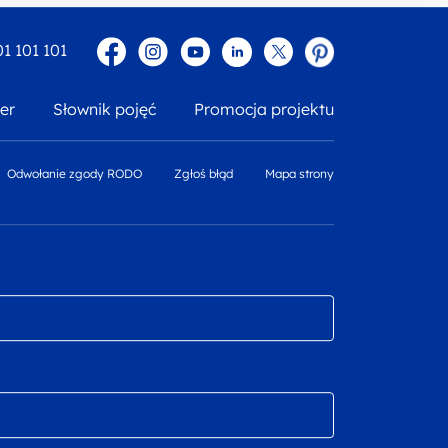
Facebook
Instagram
YouTube
Linkedin
twitter
Pinterest
01 101 101
er
Słownik pojęć
Promocja projektu
Odwołanie zgody RODO
Zgłoś błąd
Mapa strony