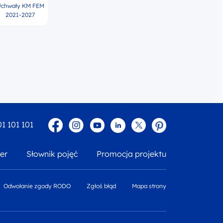
chwały KM FEM
2021-2027
Facebook
Instagram
YouTube
Linkedin
twitter
Pinterest
01 101 101
er
Słownik pojęć
Promocja projektu
Odwołanie zgody RODO
Zgłoś błąd
Mapa strony