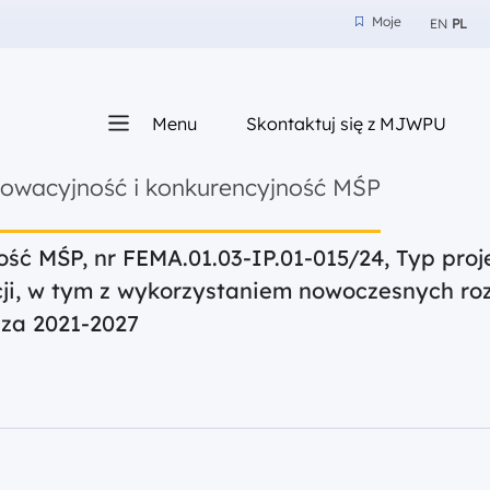
Moje
EN
PL
Moje
z nam
Menu
Skontaktuj się z MJWPU
sza
nowacyjność i konkurencyjność MŚP
ość MŚP, nr FEMA.01.03-IP.01-015/24, Typ pro
ji, w tym z wykorzystaniem nowoczesnych ro
za 2021-2027