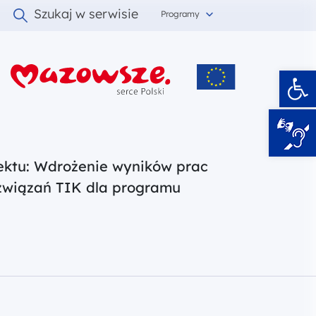
Szukaj w serwisie
Programy
Ot
i
jektu: Wdrożenie wyników prac
związań TIK dla programu