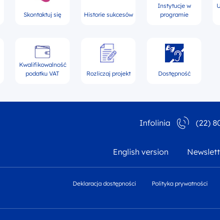
Instytucje w
U
Skontaktuj się
Historie sukcesów
programie
Kwalifikowalność
podatku VAT
Rozliczaj projekt
Dostępność
Infolinia
(22) 8
English version
Newslett
Deklaracja dostępności
Polityka prywatności