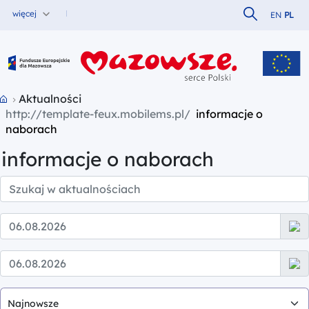
Szukaj w serw
więcej
EN
PL
Fundusze Europejskie dla Mazowsza
Przejdź do strony głównej portalu
Aktualności
informacje o
naborach
informacje o naborach