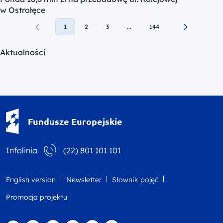
w Ostrołęce
1
2
3
...
144
Aktualności
Fundusze Europejskie - logotyp
Fundusze Europejskie
Infolinia
(22) 801 101 101
English version
Newsletter
Słownik pojęć
Promocja projektu