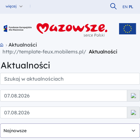
Szukaj w serw
więcej
EN
PL
Fundusze Europejskie dla Mazowsza
Przejdź do strony głównej portalu
Aktualności
Aktualności
Aktualności