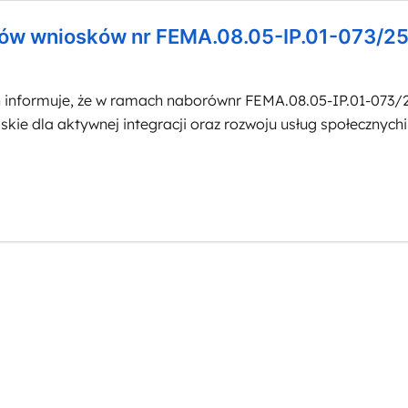
ów wniosków nr FEMA.08.05-IP.01-073/25 
nformuje, że w ramach naborównr FEMA.08.05-IP.01-073/2
skie dla aktywnej integracji oraz rozwoju usług społecznyc
ji zapisów Regulaminów wyboru projektów nr FEMA.08.05-IP