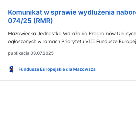
Komunikat w sprawie wydłużenia nabor
074/25 (RMR)
Mazowiecka Jednostka Wdrażania Programów Unijnych i
ogłoszonych w ramach Priorytetu VIII Fundusze Europej
Usługi społeczne i zdrowotne, dokonaliśmy aktualizac
publikacja 03.07.2025
Komunikat
zgodnie z tabelą zmian …
Czytaj dalej
w
Fundusze Europejskie dla Mazowsza
sprawie
wydłużenia
naborów
wniosków
nr
FEMA.08.05-
IP.01-
073/25
(RWS)