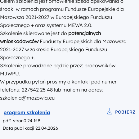
Celem szkolenia jest omówienie zasad aplikowania o
środki w ramach programu Fundusze Europejskie dla
Mazowsza 2021-2027 w Europejskiego Funduszu
Społecznego + oraz systemu MEWA 2.0.
Szkolenie skierowane jest do
potencjalnych
wnioskodawców
Funduszy Europejskich dla Mazowsza
2021-2027 w zakresie Europejskiego Funduszu
Społecznego +.
Szkolenie prowadzone będzie przez: pracowników
MJWPU.
W przypadku pytań prosimy o kontakt pod numer
telefonu: 22/542 25 48 lub mailem na adres:
szkolenia@mazowia.eu
Podgląd
program szkolenia
POBIERZ
Pobierz do pl
pdf
1 stron
0.24 MB
Data publikacji 22.04.2026