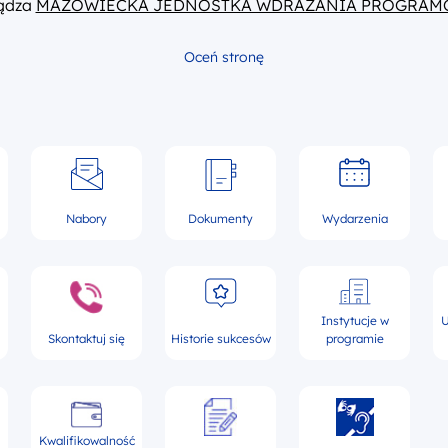
ządza
MAZOWIECKA JEDNOSTKA WDRAŻANIA PROGRAM
Oceń stronę
Nabory
Dokumenty
Wydarzenia
Instytucje w
U
Skontaktuj się
Historie sukcesów
programie
Kwalifikowalność