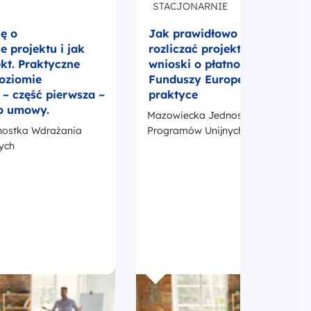
STACJONARNIE
ię o
Jak prawidłowo realizować i
 projektu i jak
rozliczać projekt UE? Umowa
ekt. Praktyczne
wnioski o płatność i promocj
poziomie
Funduszy Europejskich w
 część pierwsza –
praktyce
o umowy.
Mazowiecka Jednostka Wdrażania
ostka Wdrażania
Programów Unijnych
ych