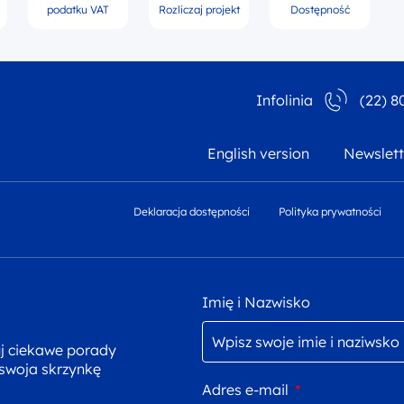
podatku VAT
Rozliczaj projekt
Dostępność
Infolinia
(22) 8
English version
Newslett
Deklaracja dostępności
Polityka prywatności
Imię i Nazwisko
uj ciekawe porady
 swoja skrzynkę
Adres e-mail
*