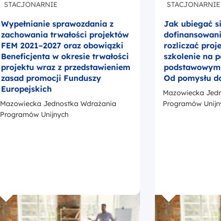
STACJONARNIE
STACJONARNIE
Wypełnianie sprawozdania z
Jak ubiegać s
zachowania trwałości projektów
dofinansowanie
FEM 2021–2027 oraz obowiązki
rozliczać proj
Beneficjenta w okresie trwałości
szkolenie na 
projektu wraz z przedstawieniem
podstawowym –
zasad promocji Funduszy
Od pomysłu d
Europejskich
Mazowiecka Jedn
Mazowiecka Jednostka Wdrażania
Programów Unijn
Programów Unijnych