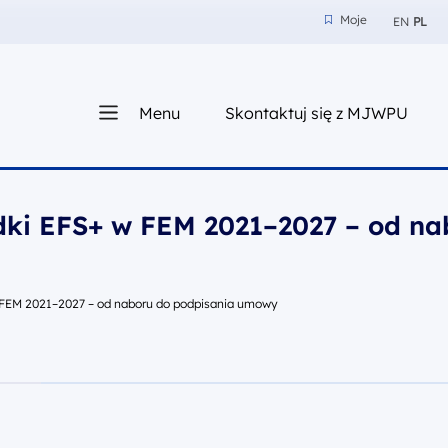
Moje
EN
PL
Moje
z nam
Menu
Skontaktuj się z MJWPU
sza
odki EFS+ w FEM 2021–2027 – od na
w FEM 2021–2027 – od naboru do podpisania umowy