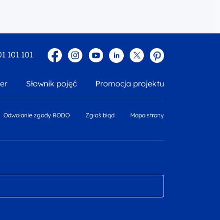
Facebook
Instagram
YouTube
Linkedin
twitter
Pinterest
01 101 101
er
Słownik pojęć
Promocja projektu
Odwołanie zgody RODO
Zgłoś błąd
Mapa strony