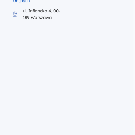
Unijnych
ul. Inflancka 4, 00-
189 Warszawa
iku program szkolenia