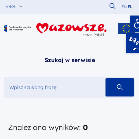
Szukaj w serw
więcej
EN
PL
O
Fundusze Europejskie dla Mazowsza
Szukaj w serwisie
szukaj 
Znaleziono wyników:
0