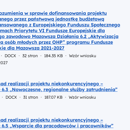
ozumienia w sprawie dofinansowania projektu
anego przez państwową jednostkę budżetową
ansowanego z Europejskiego Funduszu Społecznego
amach Priorytetu VI Fundusze Europejskie dla
o zawodowo Mazowsza Działania 6.2 „Aktywizacja
a osób młodych przez OHP” programu Fundusze
kie dla Mazowsza 2021-2027
DOCX
32 stron
184.35 KB
Wzór wniosku
2027
ad realizacji projektu niekonkurencyjnego –
e 6.3 „Nowoczesne, regionalne służby zatrudnienia”
DOCX
31 stron
187.07 KB
Wzór wniosku
ad realizacji projektu niekonkurencyjnego –
e 6.5 „Wsparcie dla pracodawców i pracowników”