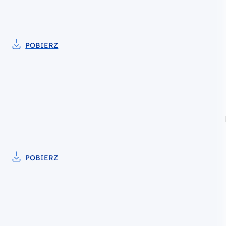
POBIERZ
Pobierz do pliku wzór Umowy o dofinans
POBIERZ
Pobierz do pliku Wzór Umowy o dofinanso