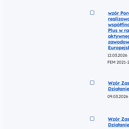
Podgląd
wzór Por
realizow
współfin
Plus w r
aktywneg
zawodow
Europejs
12.03.2026
FEM 2021-
Podgląd
Wzór Zas
Działani
09.03.2026
Podgląd
Wzór Zas
Działani