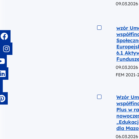
09.03.2026
Podgląd
wzór Umo
współfin
Społeczn
Europejs
6.1 Akty
Fundusze
09.03.2026
FEM 2021-
Podgląd
Wzór Umo
współfin
Plus w r
nowoczes
„Edukacj
dla Mazo
06.03.2026