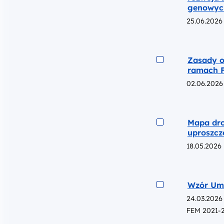
genowyc
25.06.2026
Podgląd
Zasady o
ramach 
02.06.2026
Podgląd
Mapa dro
uproszcz
18.05.2026
Podgląd
Wzór Umo
24.03.2026
FEM 2021-