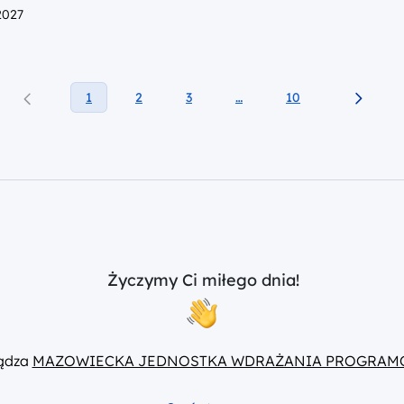
2027
1
2
3
…
10
Życzymy Ci miłego dnia!
ządza
MAZOWIECKA JEDNOSTKA WDRAŻANIA PROGRAM