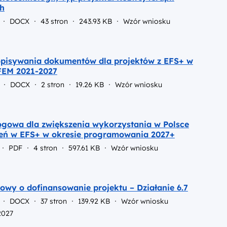
h
DOCX
43 stron
243.93 KB
Wzór wniosku
pisywania dokumentów dla projektów z EFS+ w
FEM 2021-2027
DOCX
2 stron
19.26 KB
Wzór wniosku
gowa dla zwiększenia wykorzystania w Polsce
eń w EFS+ w okresie programowania 2027+
PDF
4 stron
597.61 KB
Wzór wniosku
wy o dofinansowanie projektu – Działanie 6.7
DOCX
37 stron
139.92 KB
Wzór wniosku
2027