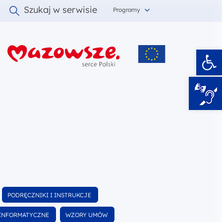
Szukaj w serwisie
Programy
Ot
i
Wyfiltruj
PODRĘCZNIKI I INSTRUKCJE
wśród dokumentów
Wyfiltruj
EINFORMATYCZNE
WZORY UMÓW