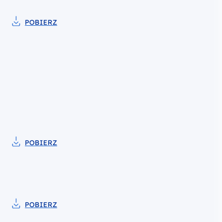
POBIERZ
Pobierz do pliku wzór Porozumienia w s
POBIERZ
Pobierz do pliku Wzór Zasad realizacji projek
POBIERZ
Pobierz do pliku Wzór Zasad realizacji proje