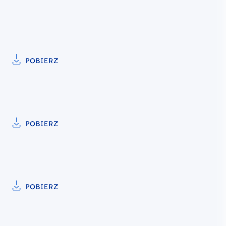
POBIERZ
Pobierz do pliku Zasady opisywania dokumentó
POBIERZ
Pobierz do pliku Mapa drogowa dla zwiększen
POBIERZ
Pobierz do pliku Wzór Umowy o dofinansowanie proje