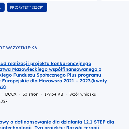
ntów
dokumentów
wśród doku
Wyfiltruj
A
PRIORYTETY (SZOP)
wśród dokumentów
RZ WSZYSTKIE: 96
o pliku
ad realizacji projektu konkurencyjnego
ztwa Mazowieckiego współfinansowanego z
kiego Funduszu Społecznego Plus programu
 Europejskie dla Mazowsza 2021 – 2027.(kwoty
we)
DOCX
30 stron
179.64 KB
Wzór wniosku
2027
wy o dofinansowanie dla działania 12.1 STEP dla
iotechnologii, Typ projektu: Rozwój terapii