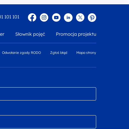
Facebook
Instagram
YouTube
Linkedin
twitter
Pinterest
01 101 101
er
Słownik pojęć
Promocja projektu
Odwołanie zgody RODO
Zgłoś błąd
Mapa strony