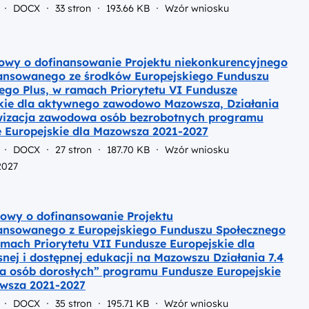
DOCX
33 stron
193.66 KB
Wzór wniosku
wy o dofinansowanie Projektu niekonkurencyjnego
ansowanego ze środków Europejskiego Funduszu
ego Plus, w ramach Priorytetu VI Fundusze
kie dla aktywnego zawodowo Mazowsza, Działania
wizacja zawodowa osób bezrobotnych programu
 Europejskie dla Mazowsza 2021-2027
DOCX
27 stron
187.70 KB
Wzór wniosku
2027
wy o dofinansowanie Projektu
ansowanego z Europejskiego Funduszu Społecznego
amach Priorytetu VII Fundusze Europejskie dla
nej i dostępnej edukacji na Mazowszu Działania 7.4
a osób dorosłych” programu Fundusze Europejskie
wsza 2021-2027
DOCX
35 stron
195.71 KB
Wzór wniosku