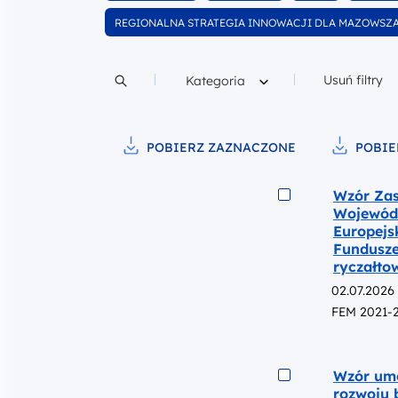
wśród dokumentów
wśród dokumentów
wśród dokume
wśród 
Wyfiltruj
REGIONALNA STRATEGIA INNOWACJI DLA MAZOWSZ
wśród dokumentów
Filtruj według
Usuń filtry
Kategoria
Szukaj w treści
POBIERZ ZAZNACZONE
POBIE
Pobierz do pliku
Pobierz d
Podgląd
Wzór Zas
Wojewód
Europejs
Fundusze
ryczałto
02.07.2026
FEM 2021-
Podgląd
Wzór umo
rozwoju b